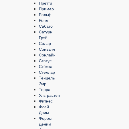
Претти
Пример
Ральф
Роял
Сабато
Сатурн
Грэй
Солар
Сонвэлл
Сонлайн
Статус
Стёжка
Стеллар
Тенцель
Эир
Терра
Ультрастеп
Фитнес
Флай
Дрим
Форест
Деним