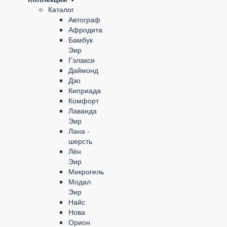
Каталог
Автограф
Афродита
Бамбук
Эир
Гэлакси
Даймонд
Дэо
Киприада
Комфорт
Лаванда
Эир
Лана -
шерсть
Лён
Эир
Микрогель
Модал
Эир
Найс
Нова
Орион