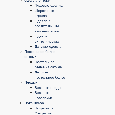
Одеяла оптом
Пуховые одеяла
Шерстяные
одеяла
Одеяла с
растительным
наполнителем
Одеяла
синтетические
Детские одеяла
Постельное белье
оптом
Постельное
белье из сатина
Детское
постельное белье
Пледы
Вязаные пледы
Вязаные
наволочки
Покрывала
Покрывала
Ультрастеп